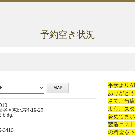
予約空き状況
平素よりA
MAP
ありがとう
さて、当
013
よう、ス
渋谷区恵比寿4-19-20
 bldg.
努めてまい
製造コス
5-3410
の料金を