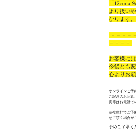
「12cm 
より扱い
なります。
 －－－－－－－－－－－－－－－－－－
－－－－ 

お客様に
今後とも
心よりお
オンラインご予
ご記念のお写真
真等はお電話で
※複数枠でご予
せて頂く場合が
予めご了承く