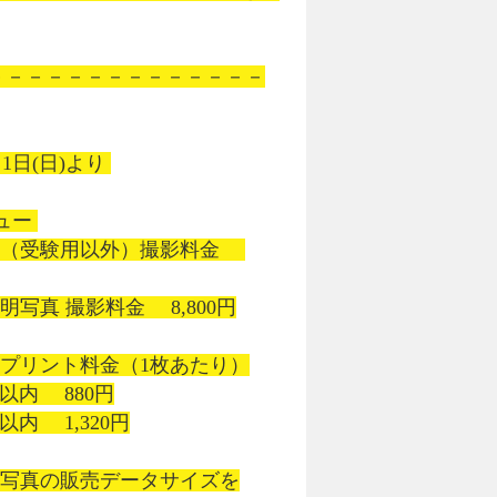
1日(日)より 

ー 

（受験用以外）撮影料金 　
写真 撮影料金 　8,800円

プリント料金（1枚あたり）

m以内 　880円

以内 　1,320円

明写真の販売データサイズを